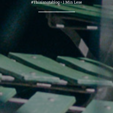
#Thisisnotablog • 1 Min Lese